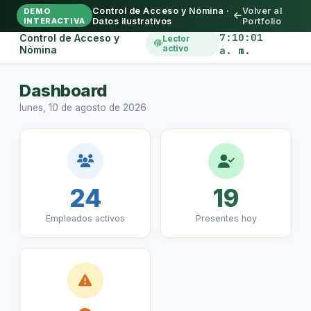
Control de Acceso y Nómina ·
Volver al
DEMO
INTERACTIVA
Datos ilustrativos
Portfolio
7:10:01
Control de Acceso y
Lector
Nómina
activo
a. m.
Dashboard
lunes, 10 de agosto de 2026
24
19
Empleados activos
Presentes hoy