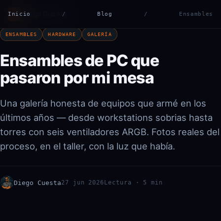
Diego Cuesta
ES
Inicio
DC
/
Blog
/
Ensambles
ENSAMBLES
HARDWARE
GALERÍA
Ensambles de PC que
pasaron por mi mesa
Una galería honesta de equipos que armé en los
últimos años — desde workstations sobrias hasta
torres con seis ventiladores ARGB. Fotos reales del
proceso, en el taller, con la luz que había.
Diego Cuesta
27 jun 2026
Lectura · 5 min