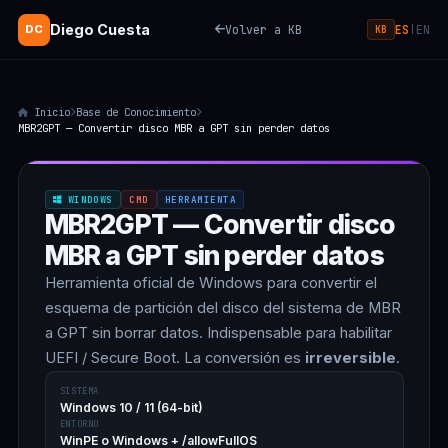
Diego Cuesta
Volver a KB
ES
EN
DC
|
KB
Inicio
Base de Conocimiento
MBR2GPT — Convertir disco MBR a GPT sin perder datos
WINDOWS
CMD
HERRAMIENTA
MBR2GPT — Convertir disco
MBR a GPT sin perder datos
Herramienta oficial de Windows para convertir el
esquema de partición del disco del sistema de MBR
a GPT sin borrar datos. Indispensable para habilitar
UEFI / Secure Boot. La conversión es
irreversible
.
SISTEMA
Windows 10 / 11 (64-bit)
ENTORNO
WinPE o Windows + /allowFullOS