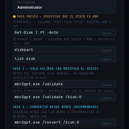
PRIVILEGIOS
Administrador
PASO PREVIO — VERIFICAR QUE EL DISCO ES MBR
POWERSHELL — COLUMNA "PARTITION STYLE" MUESTRA MBR O
GPT
Get-Disk | ft -Auto
Copiar
DISKPART / WINPE — COLUMNA GPT VACÍA = MBR · ASTERISCO
(*) = GPT
diskpart
Copiar
list disk
Copiar
CASO 1 — SOLO VALIDAR (NO MODIFICA EL DISCO)
DISCO DEL SISTEMA (USO GENERAL, NO REQUIERE
ESPECIFICAR DISCO)
mbr2gpt.exe /validate
Copiar
DISCO ESPECÍFICO — REEMPLAZA 0 CON EL NÚMERO DE DISCO
mbr2gpt.exe /validate /disk:0
Copiar
CASO 2 — CONVERTIR DESDE WINPE (RECOMENDADO)
ARRANCAR DESDE USB CON WINPE O RECUPERACIÓN DE
WINDOWS, ABRIR CMD
mbr2gpt.exe /convert /disk:0
Copiar