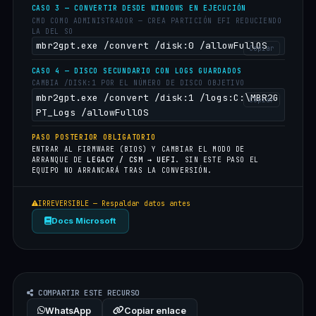
CASO 3 — CONVERTIR DESDE WINDOWS EN EJECUCIÓN
CMD COMO ADMINISTRADOR — CREA PARTICIÓN EFI REDUCIENDO
LA DEL SO
mbr2gpt.exe /convert /disk:0 /allowFullOS
Copiar
CASO 4 — DISCO SECUNDARIO CON LOGS GUARDADOS
CAMBIA /DISK:1 POR EL NÚMERO DE DISCO OBJETIVO
mbr2gpt.exe /convert /disk:1 /logs:C:\MBR2G
Copiar
PT_Logs /allowFullOS
PASO POSTERIOR OBLIGATORIO
ENTRAR AL FIRMWARE (BIOS) Y CAMBIAR EL MODO DE
ARRANQUE DE
LEGACY / CSM → UEFI
. SIN ESTE PASO EL
EQUIPO NO ARRANCARÁ TRAS LA CONVERSIÓN.
IRREVERSIBLE — Respaldar datos antes
Docs Microsoft
COMPARTIR ESTE RECURSO
WhatsApp
Copiar enlace