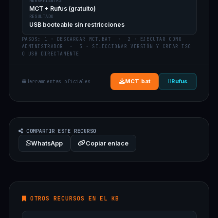
HERRAMIENTAS
MCT + Rufus (gratuito)
RESULTADO
USB booteable sin restricciones
PASOS: 1 · DESCARGAR MCT.BAT · 2 · EJECUTAR COMO
ADMINISTRADOR · 3 · SELECCIONAR VERSIÓN Y CREAR ISO
O USB DIRECTAMENTE
MCT.bat
Rufus
Herramientas oficiales
COMPARTIR ESTE RECURSO
WhatsApp
Copiar enlace
OTROS RECURSOS EN EL KB