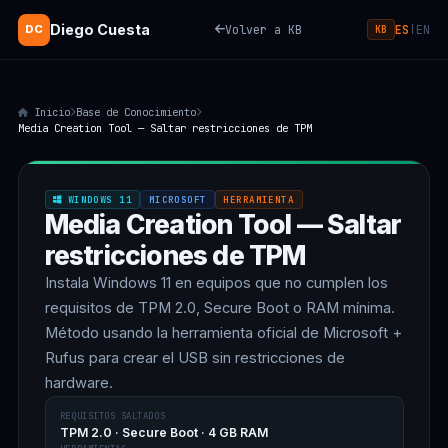
Diego Cuesta
Volver a KB
ES
EN
DC
|
KB
Inicio
Base de Conocimiento
Media Creation Tool — Saltar restricciones de TPM
WINDOWS 11
MICROSOFT
HERRAMIENTA
Media Creation Tool — Saltar
restricciones de TPM
Instala Windows 11 en equipos que no cumplen los
requisitos de TPM 2.0, Secure Boot o RAM mínima.
Método usando la herramienta oficial de Microsoft +
Rufus para crear el USB sin restricciones de
hardware.
REQUISITOS SALTADOS
TPM 2.0 · Secure Boot · 4 GB RAM